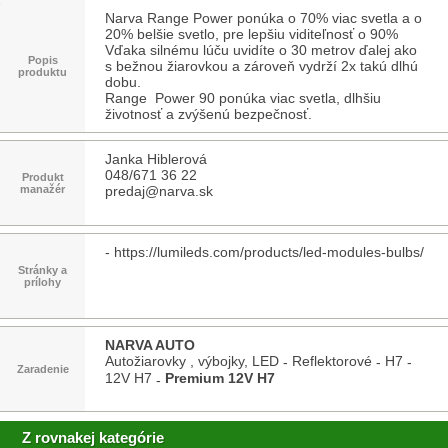
Narva Range Power ponúka o 70% viac svetla a o
20% belšie svetlo, pre lepšiu viditeľnosť o 90%
Vďaka silnému lúču uvidíte o 30 metrov ďalej ako
Popis
s bežnou žiarovkou a zároveň vydrží 2x takú dlhú
produktu
dobu.
Range Power 90 ponúka viac svetla, dlhšiu
životnosť a zvýšenú bezpečnosť.
Janka Hiblerová
048/671 36 22
Produkt
manažér
predaj@narva.sk
-
https://lumileds.com/products/led-modules-bulbs/
Stránky a
prílohy
NARVA AUTO
Autožiarovky , výbojky, LED
Reflektorové
H7
-
-
-
Zaradenie
12V H7
Premium 12V H7
-
Z rovnakej kategórie