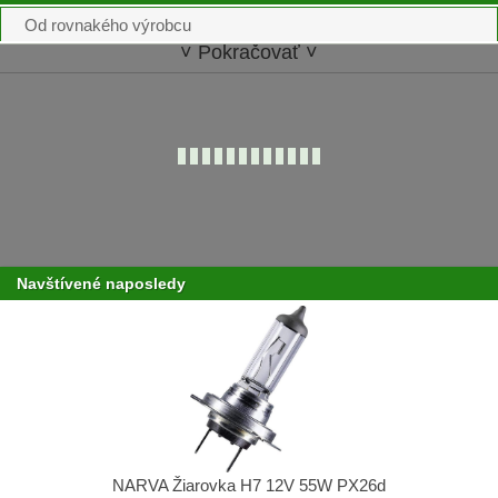
Od rovnakého výrobcu
˅ Pokračovať ˅
Navštívené naposledy
NARVA Žiarovka H7 12V 55W PX26d