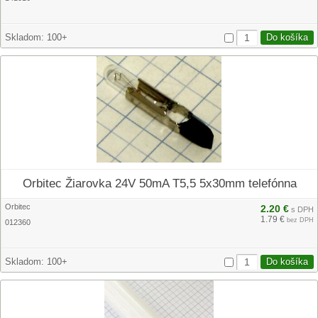
Skladom:
100+
Orbitec Žiarovka 24V 50mA T5,5 5x30mm telefónna
Orbitec
2.20 €
s DPH
1.79 €
bez DPH
012360
Skladom:
100+