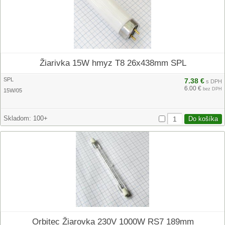
Žiarivka 15W hmyz T8 26x438mm SPL
SPL
7.38 €
s DPH
6.00 €
bez DPH
15W/05
Skladom:
100+
Orbitec Žiarovka 230V 1000W RS7 189mm