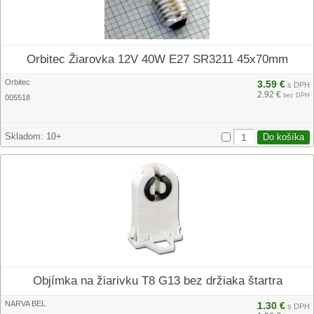
Orbitec Žiarovka 12V 40W E27 SR3211 45x70mm
Orbitec
3.59 €
s DPH
2.92 €
bez DPH
005518
Skladom:
10+
Objímka na žiarivku T8 G13 bez držiaka štartra
NARVA BEL
1.30 €
s DPH