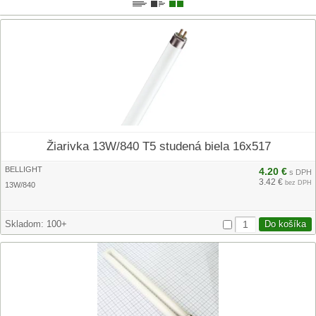
Žiarivka 13W/840 T5 studená biela 16x517
BELLIGHT
4.20 €
s DPH
3.42 €
bez DPH
13W/840
Skladom:
100+