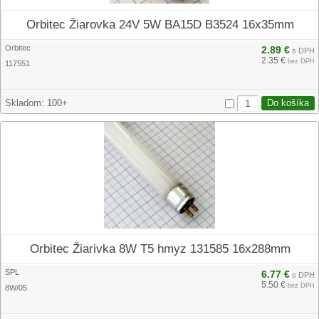
Orbitec Žiarovka 24V 5W BA15D B3524 16x35mm
Orbitec
2.89 €
s DPH
2.35 €
bez DPH
117551
Skladom:
100+
Orbitec Žiarivka 8W T5 hmyz 131585 16x288mm
SPL
6.77 €
s DPH
5.50 €
bez DPH
8W/05