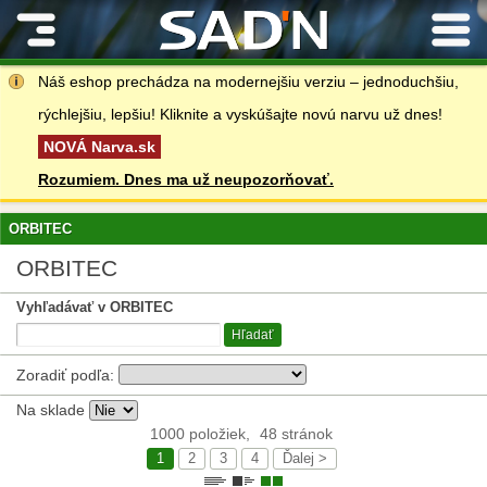
Kontakty
Náš eshop prechádza na modernejšiu verziu – jednoduchšiu,
rýchlejšiu, lepšiu! Kliknite a vyskúšajte novú narvu už dnes!
NOVÁ Narva.sk
Rozumiem. Dnes ma už neupozorňovať.
ORBITEC
ORBITEC
Vyhľadávať v ORBITEC
Hľadať
Zoradiť podľa:
Na sklade
1000 položiek,
48 stránok
1
2
3
4
Ďalej >