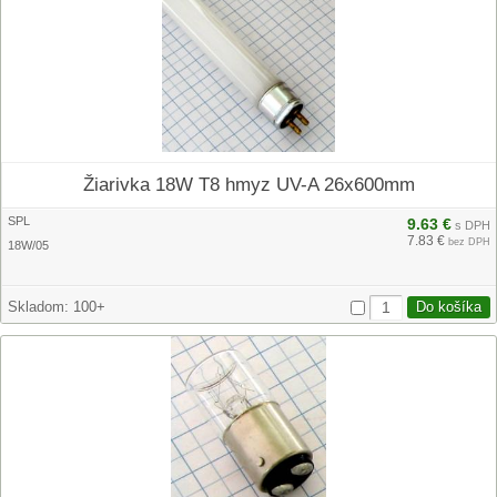
Žiarivka 18W T8 hmyz UV-A 26x600mm
SPL
9.63 €
s DPH
7.83 €
bez DPH
18W/05
Skladom:
100+