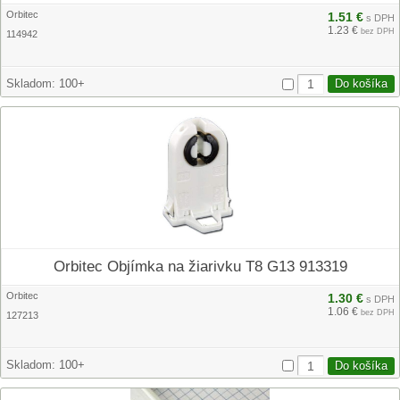
Orbitec
1.51 €
s DPH
1.23 €
bez DPH
114942
Skladom:
100+
Orbitec Objímka na žiarivku T8 G13 913319
Orbitec
1.30 €
s DPH
1.06 €
bez DPH
127213
Skladom:
100+