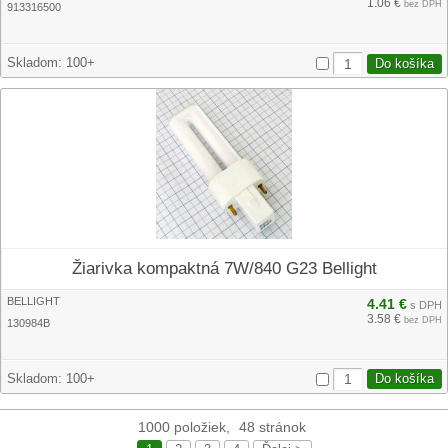
1.06 €
bez DPH
913316500
Skladom:
100+
Žiarivka kompaktná 7W/840 G23 Bellight
BELLIGHT
4.41 €
s DPH
3.58 €
bez DPH
130984B
Skladom:
100+
1000 položiek,
48 stránok