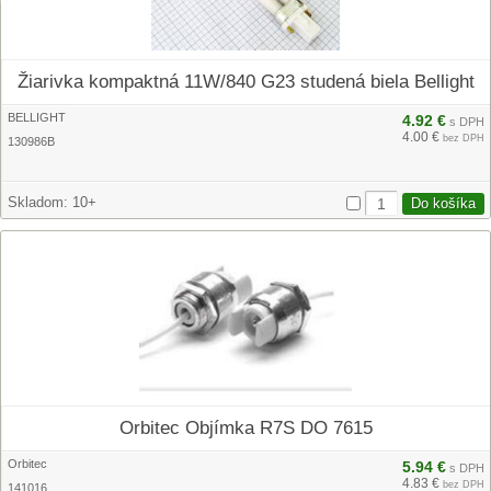
Žiarivka kompaktná 11W/840 G23 studená biela Bellight
BELLIGHT
4.92 €
s DPH
4.00 €
bez DPH
130986B
Skladom:
10+
Orbitec Objímka R7S DO 7615
Orbitec
5.94 €
s DPH
4.83 €
bez DPH
141016