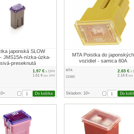
stka japonská SLOW
MTA Poistka do japonských
 JMS15A-nízka-úzka-
vozidiel - samica 60A
sivá-preseknutá
MTA
1.97 €
2.65 €
s DPH
s 
1.61 €
2.16 €
bez DPH
bez
21560
10+
Skladom:
10+