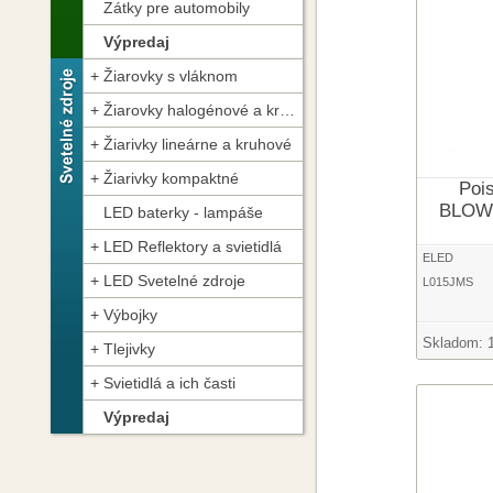
Zátky pre automobily
Výpredaj
Žiarovky s vláknom
Žiarovky halogénové a kryptónové
Žiarivky lineárne a kruhové
Žiarivky kompaktné
Poi
BLOW-
LED baterky - lampáše
LED Reflektory a svietidlá
ELED
LED Svetelné zdroje
L015JMS
Výbojky
Skladom:
Tlejivky
Svietidlá a ich časti
Výpredaj