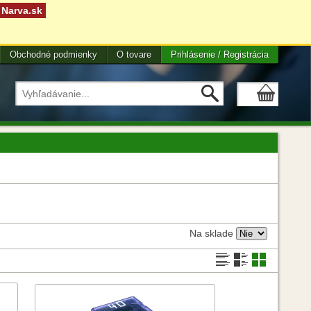
Narva.sk
Obchodné podmienky
O tovare
Prihlásenie / Registrácia
Na sklade