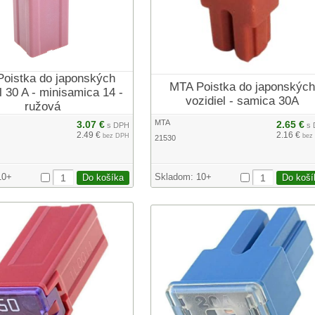
oistka do japonských
MTA Poistka do japonských
l 30 A - minisamica 14 -
vozidiel - samica 30A
ružová
MTA
3.07 €
2.65 €
s DPH
s 
2.49 €
2.16 €
bez DPH
bez
21530
10+
Skladom:
10+