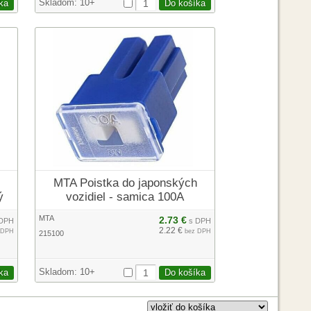
Skladom:
10+
MTA Poistka do japonských
ý
vozidiel - samica 100A
MTA
2.73 €
DPH
s DPH
2.22 €
 DPH
bez DPH
215100
Skladom:
10+