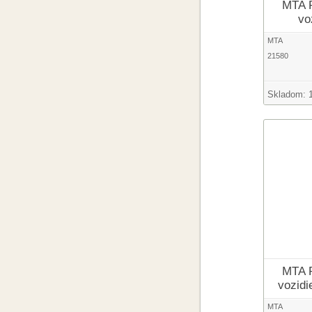
MTA P
vo
MTA
21580
Skladom:
MTA P
vozidi
MTA