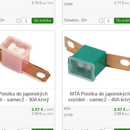
3.75 €
2.77 €
bez DPH
bez
21660
10+
Skladom:
10+
oistka do japonských
MTA Poistka do japonských
el - samec2 - 30A krivý
vozidiel - samec2 - 40A kriv
MTA
2.57 €
2.57 €
s DPH
s 
2.09 €
2.09 €
bez DPH
bez
21740