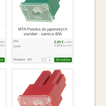
MTA Poistka do japonských
vozidiel - samica 40A
MTA
2.65 €
DPH
s DPH
2.16 €
 DPH
bez DPH
21540
Skladom:
10+