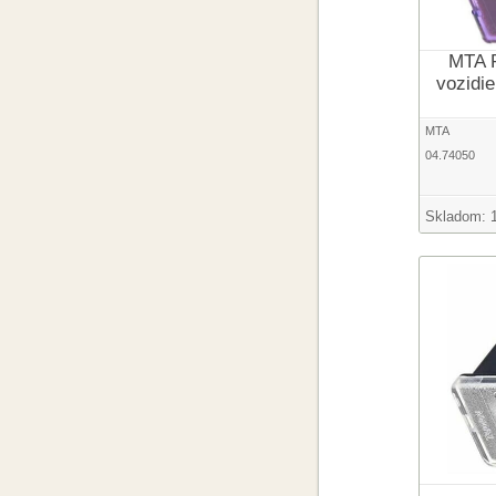
MTA P
vozidie
MTA
04.74050
Skladom: