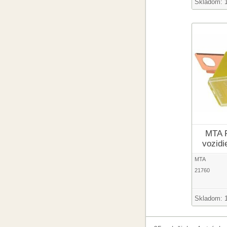
Skladom:
MTA P
vozidi
MTA
21760
Skladom: