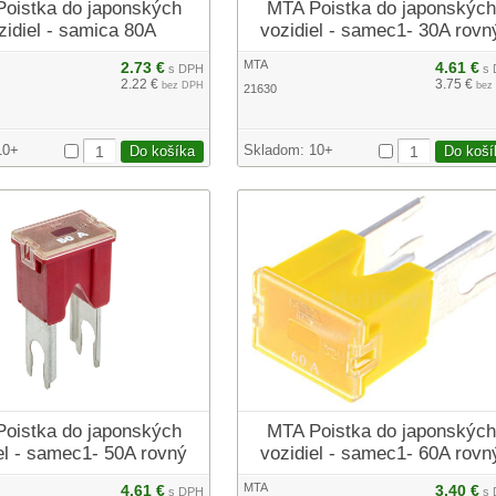
oistka do japonských
MTA Poistka do japonských
zidiel - samica 80A
vozidiel - samec1- 30A rovn
MTA
2.73 €
4.61 €
s DPH
s 
2.22 €
3.75 €
bez DPH
bez
21630
10+
Skladom:
10+
oistka do japonských
MTA Poistka do japonských
el - samec1- 50A rovný
vozidiel - samec1- 60A rovn
MTA
4.61 €
3.40 €
s DPH
s 