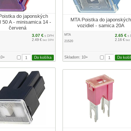
oistka do japonských
MTA Poistka do japonských
l 50 A - minisamica 14 -
vozidiel - samica 20A
červená
MTA
3.07 €
2.65 €
s DPH
s 
2.49 €
2.16 €
bez DPH
bez
21520
10+
Skladom:
10+