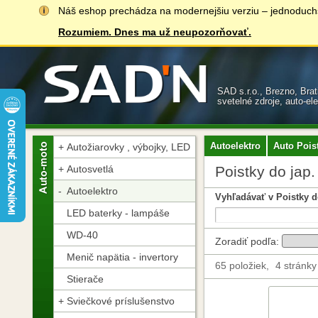
Náš eshop prechádza na modernejšiu verziu – jednoduchšiu
Rozumiem. Dnes ma už neupozorňovať.
SAD s.r.o., Brezno, Bra
svetelné zdroje, auto-el
Autoelektro
Auto Pois
Autožiarovky , výbojky, LED
Autosvetlá
Poistky do jap.
Autoelektro
Vyhľadávať v Poistky do
LED baterky - lampáše
WD-40
Zoradiť podľa:
Menič napätia - invertory
65 položiek,
4 stránky
Stierače
Sviečkové príslušenstvo