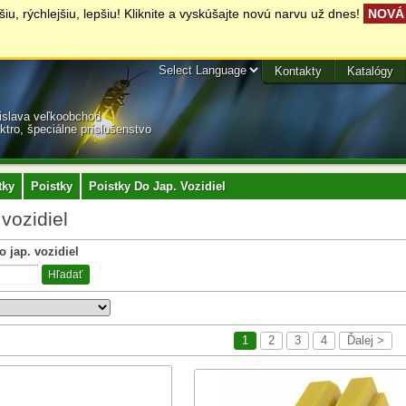
, rýchlejšiu, lepšiu! Kliknite a vyskúšajte novú narvu už dnes!
NOVÁ 
Kontakty
Katalógy
tislava veľkoobchod
ektro, špeciálne príslušenstvo
tky
Poistky
Poistky Do Jap. Vozidiel
 vozidiel
 jap. vozidiel
Hľadať
1
2
3
4
Ďalej >