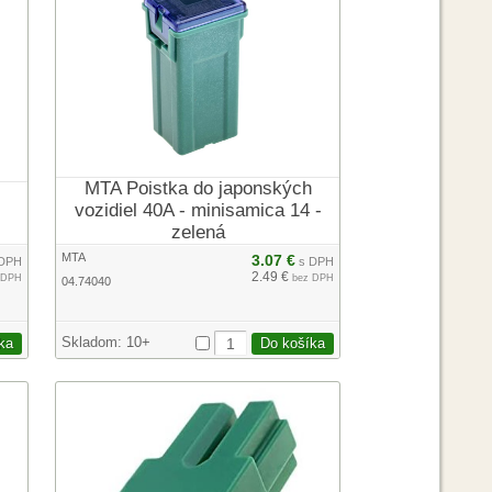
MTA Poistka do japonských
vozidiel 40A - minisamica 14 -
zelená
MTA
3.07 €
DPH
s DPH
2.49 €
 DPH
bez DPH
04.74040
Skladom:
10+