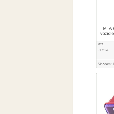
MTA P
vozidie
MTA
04.74030
Skladom: