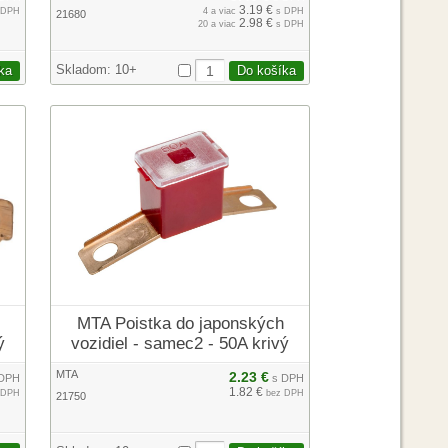
3.19 €
 DPH
4 a viac
s DPH
21680
2.98 €
20 a viac
s DPH
Skladom:
10+
MTA Poistka do japonských
ý
vozidiel - samec2 - 50A krivý
MTA
2.23 €
DPH
s DPH
1.82 €
 DPH
bez DPH
21750