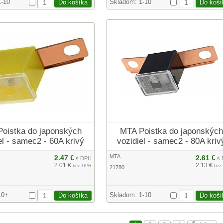
1-10
Skladom:
1-10
oistka do japonských
MTA Poistka do japonských
el - samec2 - 60A krivý
vozidiel - samec2 - 80A kriv
MTA
2.47 €
2.61 €
s DPH
s 
2.01 €
2.13 €
bez DPH
bez
21780
10+
Skladom:
1-10