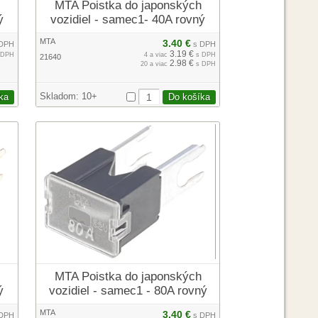
MTA Poistka do japonských
ý
vozidiel - samec1- 40A rovný
MTA
3.40 €
DPH
s DPH
3.19 €
 DPH
4 a viac
s DPH
21640
2.98 €
20 a viac
s DPH
Skladom:
10+
MTA Poistka do japonských
ý
vozidiel - samec1 - 80A rovný
MTA
3.40 €
DPH
s DPH