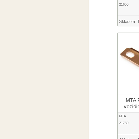
21650
Skladom:
MTA P
vozidi
MTA
21730