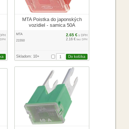
MTA Poistka do japonských
vozidiel - samica 50A
MTA
2.65 €
DPH
s DPH
2.16 €
 DPH
bez DPH
21550
Skladom:
10+