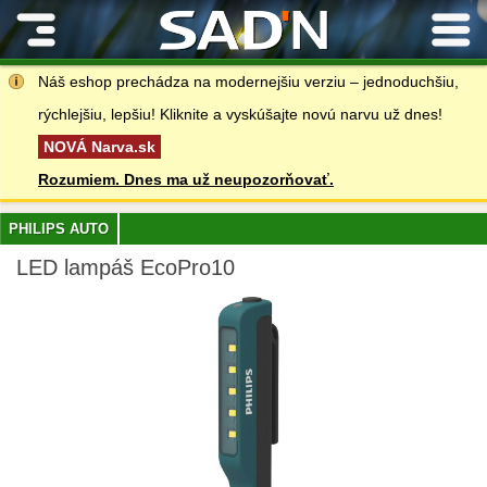
Kontakty
Náš eshop prechádza na modernejšiu verziu – jednoduchšiu,
rýchlejšiu, lepšiu! Kliknite a vyskúšajte novú narvu už dnes!
NOVÁ Narva.sk
Rozumiem. Dnes ma už neupozorňovať.
PHILIPS AUTO
LED lampáš EcoPro10