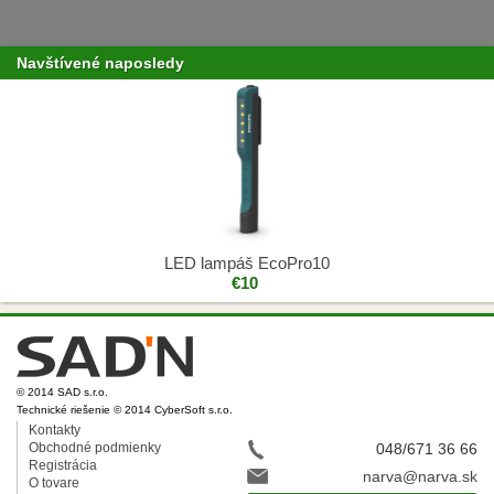
Navštívené naposledy
LED lampáš EcoPro10
€10
© 2014 SAD s.r.o.
Technické riešenie © 2014 CyberSoft s.r.o.
Kontakty
Obchodné podmienky
048/671 36 66
Registrácia
narva@narva.sk
O tovare