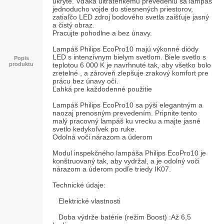
ukryté. Vďaka ultratenkému prevedeniu sa lampáš
jednoducho vojde do stiesnených priestorov,
zatiaľčo LED zdroj bodového svetla zaišťuje jasný
a čistý obraz.
Pracujte pohodlne a bez únavy.
Lampáš Philips EcoPro10 majú výkonné diódy
LED s intenzívnym bielym svetlom. Biele svetlo s
Popis
produktu
teplotou 6 000 K je navrhnuté tak, aby všetko bolo
zretelné , a zároveň zlepšuje zrakový komfort pre
prácu bez únavy očí.
Ľahká pre každodenné použitie
Lampáš Philips EcoPro10 sa pýši elegantným a
naozaj prenosným prevedením. Pripnite tento
malý pracovný lampáš ku vrecku a majte jasné
svetlo kedykoľvek po ruke.
Odolná voči nárazom a úderom
Modul inspekčného lampáša Philips EcoPro10 je
konštruovaný tak, aby vydržal, a je odolný voči
nárazom a úderom podľe triedy IK07.
Technické údaje:
Elektrické vlastnosti
Doba výdrže batérie (režim Boost) :Až 6,5