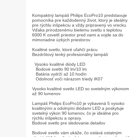
Kompaktný lampáš Philips EcoPro10 predstavuje
pomocníka pre každodenný život, ktorý je ideálny
pre rýchlu inšpekciu a vždy pripravený vo vrecku.
Vďaka prirodzenému bielemu svetlu s teplotou
6000 K osvetlí priestor pred vami a vojde sa do
mimoriadne úzkých priestorov.
Kvalitné svetlo, ktoré uľahčí prácu
Bezdrôtový tenký profesionálny lampáš
Vysoko kvalitné diódy LED
Bodové svetlo 90 lm/10 lm
Batária vydrží až 10 hodín
Odolnosť voči nárazom triedy IK07
Vysoko kvalitné svetlo LED so svetelným výkonom
až 90 lumenov
Lampáš Philips EcoPro10 je vybavená 5 vysoko
kvalitnýími a odolnými diódami LED a poskytuje
svetelný výkon 90 lumenov, čo je ideálne pro
rýchlu inšpekciu a opravy.
Bodové svetlo pre sledovanie detailov
Bodové svetlo vám ukáže, čo ostává ostatným