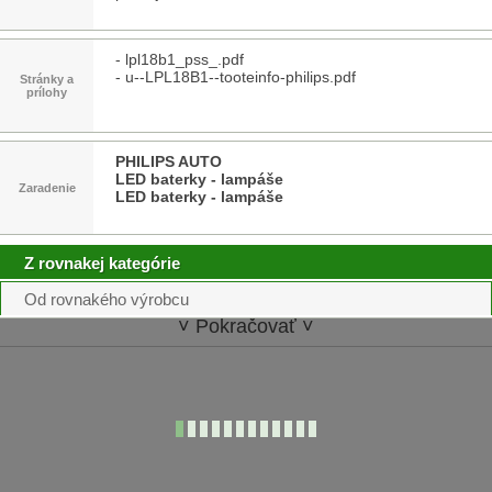
-
lpl18b1_pss_.pdf
-
u--LPL18B1--tooteinfo-philips.pdf
Stránky a
prílohy
PHILIPS AUTO
LED baterky - lampáše
Zaradenie
LED baterky - lampáše
Z rovnakej kategórie
Od rovnakého výrobcu
˅ Pokračovať ˅