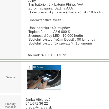
hodiny
Typ batérie : 3 x baterie Philips AAA
Zdroj napájania: Batéria AAA
Doba prevádzky batérie (ukazatel) : Až 10 hodín
Charakteristika svetla
Uhol paprsku : 40 stupňov
Teplota farieb : Až 6 000 K
Životnosť diódy LED : 10 000 hodín
Svetelný výstup (režim Boost) : 90 lumenov
Svetelný výstup (ukazovateľ) : 10 lumenů
EAN kód: 8719018017673
Galéria
Janka Hiblerová
048/671 36 22
Produkt
manažér
predaj@narva.sk