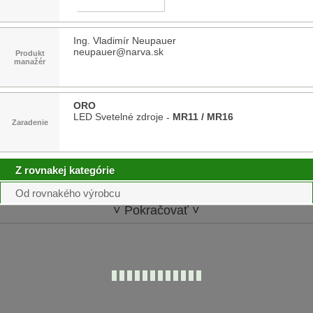
Ing. Vladimír Neupauer
neupauer@narva.sk
Produkt
manažér
ORO
LED Svetelné zdroje
MR11 / MR16
-
Zaradenie
Z rovnakej kategórie
Od rovnakého výrobcu
˅ Pokračovať ˅