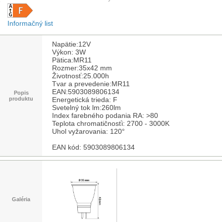
Informačný list
Napätie:12V
Výkon: 3W
Pätica:MR11
Rozmer:35x42 mm
Životnosť:25.000h
Tvar a prevedenie:MR11
EAN:5903089806134
Popis
produktu
Energetická trieda: F
Svetelný tok lm:260lm
Index farebného podania RA: >80
Teplota chromatičnosťi: 2700 - 3000K
Uhol vyžarovania: 120°
EAN kód: 5903089806134
Galéria