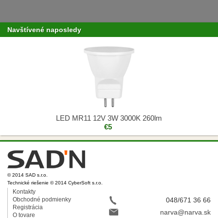
Navštívené naposledy
LED MR11 12V 3W 3000K 260lm
€5
© 2014 SAD s.r.o.
Technické riešenie © 2014 CyberSoft s.r.o.
Kontakty
Obchodné podmienky
048/671 36 66
Registrácia
narva@narva.sk
O tovare