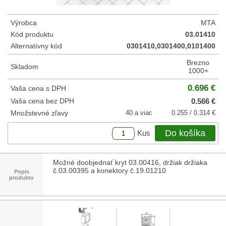
Výrobca
MTA
Kód produktu
03.01410
Alternatívny kód
0301410,0301400,0101400
Brezno
Skladom
1000+
0.696 €
Vaša cena s DPH
Vaša cena bez DPH
0.566 €
Množstevné zľavy
40 a viac
0.255 / 0.314 €
Do košíka
Kus
Možné doobjednať kryt 03.00416, držiak držiaka
č.03.00395 a konektory č.19.01210
Popis
produktu