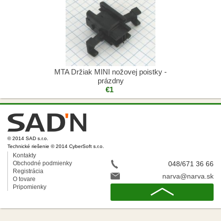
MTA Držiak MINI nožovej poistky -
prázdny
€1
© 2014 SAD s.r.o.
Technické riešenie © 2014 CyberSoft s.r.o.
Kontakty
Obchodné podmienky
048/671 36 66
Registrácia
narva@narva.sk
O tovare
Pripomienky