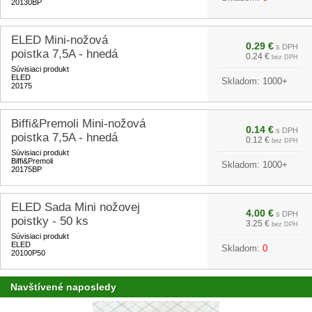
20130BP
ELED Mini-nožová
0.29 €
s DPH
poistka 7,5A - hnedá
0.24 €
bez DPH
Súvisiaci produkt
ELED
Skladom:
1000+
20175
Biffi&Premoli Mini-nožová
0.14 €
s DPH
poistka 7,5A - hnedá
0.12 €
bez DPH
Súvisiaci produkt
Biffi&Premoli
Skladom:
1000+
20175BP
ELED Sada Mini nožovej
4.00 €
s DPH
poistky - 50 ks
3.25 €
bez DPH
Súvisiaci produkt
ELED
Skladom:
0
20100P50
Navštívené naposledy