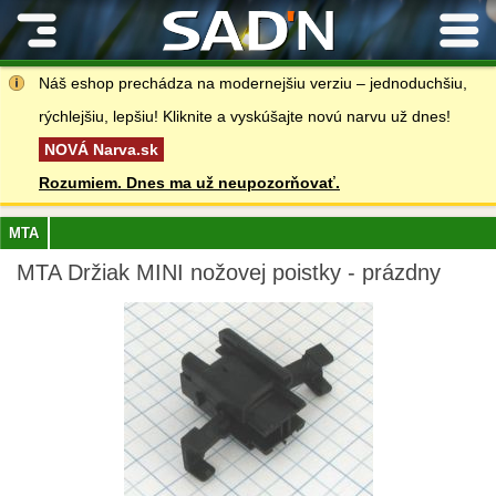
Kontakty
Náš eshop prechádza na modernejšiu verziu – jednoduchšiu,
rýchlejšiu, lepšiu! Kliknite a vyskúšajte novú narvu už dnes!
NOVÁ Narva.sk
Rozumiem. Dnes ma už neupozorňovať.
MTA
MTA Držiak MINI nožovej poistky - prázdny