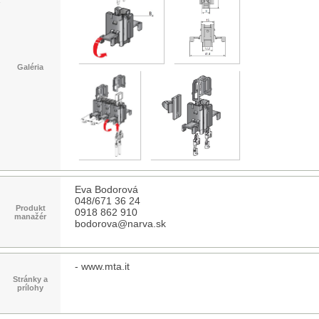
Galéria
Eva Bodorová
048/671 36 24
Produkt
0918 862 910
manažér
bodorova@narva.sk
-
www.mta.it
Stránky a
prílohy