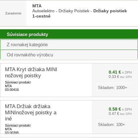
MTA
Autoelektro
Držiaky Poistiek
Držiaky poistiek
-
-
Zaradenie
1-cestné
Súvisiace produkty
Z rovnakej kategórie
Od rovnakého výrobcu
MTA Kryt držiaka MINI
0.41 €
s DPH
nožovej poistky
0.33 €
bez DPH
Súvisiaci produkt
MTA
Skladom:
1000+
03.00416
MTA Držiak držiaka
0.58 €
s DPH
MINInožovej poistky a
0.47 €
bez DPH
iné
Skladom:
100+
Súvisiaci produkt
MTA
03.00395