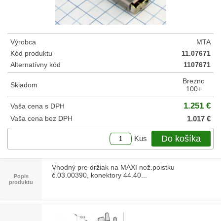
Výrobca
MTA
Kód produktu
11.07671
Alternatívny kód
1107671
Brezno
Skladom
100+
1.251 €
Vaša cena s DPH
Vaša cena bez DPH
1.017 €
Do košíka
Kus
Vhodný pre držiak na MAXI nož.poistku
č.03.00390, konektory 44.40...
Popis
produktu