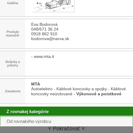
Galéria
Eva Bodorová
048/671 36 24
Produkt
0918 862 910
manažér
bodorova@narva.sk
-
www.mta.it
Stránky a
prílohy
MTA
Autoelektro
Káblové koncovky a spojky
Káblové
-
-
Zaradenie
koncovky neizolované
Výkonové a poistkové
-
Z rovnakej kategórie
Od rovnakého výrobcu
˅ Pokračovať ˅