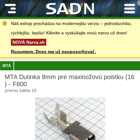
Kontakty
Náš eshop prechádza na modernejšiu verziu – jednoduchšiu,
rýchlejšiu, lepšiu! Kliknite a vyskúšajte novú narvu už dnes!
NOVÁ Narva.sk
Rozumiem. Dnes ma už neupozorňovať.
MTA
MTA Dutinka 8mm pre maxinožovú poistku (16
) - F800
prierez kábla 16