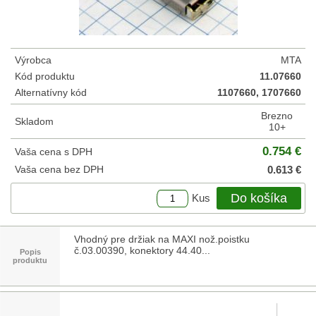
Výrobca
MTA
Kód produktu
11.07660
Alternatívny kód
1107660, 1707660
Brezno
Skladom
10+
0.754 €
Vaša cena s DPH
Vaša cena bez DPH
0.613 €
Do košíka
Kus
Vhodný pre držiak na MAXI nož.poistku
č.03.00390, konektory 44.40...
Popis
produktu