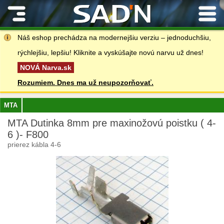
Kontakty
Náš eshop prechádza na modernejšiu verziu – jednoduchšiu,
rýchlejšiu, lepšiu! Kliknite a vyskúšajte novú narvu už dnes!
NOVÁ Narva.sk
Rozumiem. Dnes ma už neupozorňovať.
MTA
MTA Dutinka 8mm pre maxinožovú poistku ( 4-
6 )- F800
prierez kábla 4-6