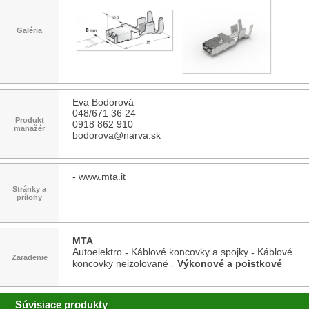
Galéria
Eva Bodorová
048/671 36 24
Produkt
0918 862 910
manažér
bodorova@narva.sk
-
www.mta.it
Stránky a
prílohy
MTA
Autoelektro
Káblové koncovky a spojky
Káblové
-
-
Zaradenie
koncovky neizolované
Výkonové a poistkové
-
Súvisiace produkty