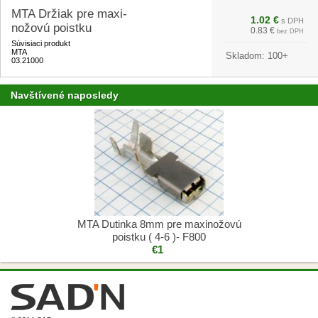
MTA Držiak pre maxi-
1.02 €
s DPH
nožovú poistku
0.83 €
bez DPH
Súvisiaci produkt
MTA
Skladom:
100+
03.21000
Navštívené naposledy
MTA Dutinka 8mm pre maxinožovú
poistku ( 4-6 )- F800
€1