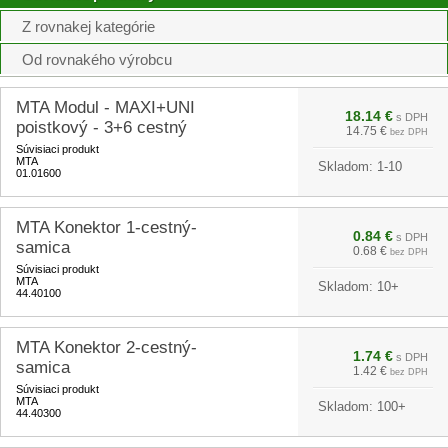
Z rovnakej kategórie
Od rovnakého výrobcu
MTA Modul - MAXI+UNI
18.14 €
s DPH
poistkový - 3+6 cestný
14.75 €
bez DPH
Súvisiaci produkt
MTA
Skladom:
1-10
01.01600
MTA Konektor 1-cestný-
0.84 €
s DPH
samica
0.68 €
bez DPH
Súvisiaci produkt
MTA
Skladom:
10+
44.40100
MTA Konektor 2-cestný-
1.74 €
s DPH
samica
1.42 €
bez DPH
Súvisiaci produkt
MTA
Skladom:
100+
44.40300