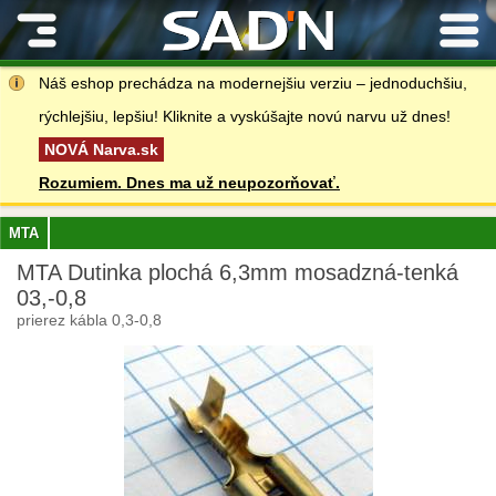
Kontakty
Náš eshop prechádza na modernejšiu verziu – jednoduchšiu,
rýchlejšiu, lepšiu! Kliknite a vyskúšajte novú narvu už dnes!
NOVÁ Narva.sk
Rozumiem. Dnes ma už neupozorňovať.
MTA
MTA Dutinka plochá 6,3mm mosadzná-tenká
03,-0,8
prierez kábla 0,3-0,8