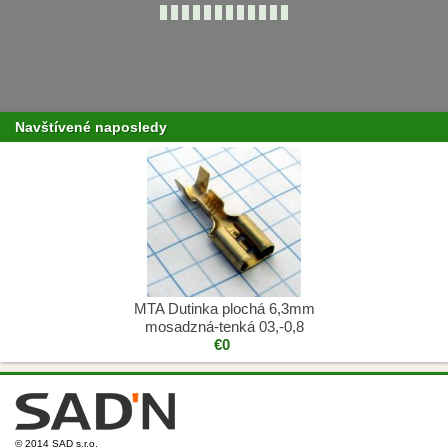
Navštívené naposledy
MTA Dutinka plochá 6,3mm
mosadzná-tenká 03,-0,8
€0
© 2014 SAD s.r.o.