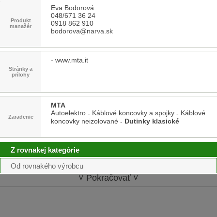
Eva Bodorová
048/671 36 24
Produkt
0918 862 910
manažér
bodorova@narva.sk
-
www.mta.it
Stránky a
prílohy
MTA
Autoelektro
Káblové koncovky a spojky
Káblové
-
-
Zaradenie
koncovky neizolované
Dutinky klasické
-
Z rovnakej kategórie
Od rovnakého výrobcu
˅ Pokračovať ˅