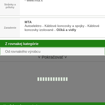
-
www.mta.it
Stránky a
prílohy
MTA
Autoelektro
Káblové koncovky a spojky
Káblové
-
-
Zaradenie
koncovky izolované
Očká a vidly
-
Z rovnakej kategórie
Od rovnakého výrobcu
˅ Pokračovať ˅