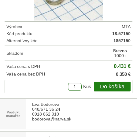
Výrobca
MTA
Kód produktu
18.57150
Alternatívny kód
1857150
Brezno
Skladom
1000+
0.431 €
Vaša cena s DPH
Vaša cena bez DPH
0.350 €
Do košíka
Kus
Eva Bodorová
048/671 36 24
Produkt
0918 862 910
manažér
bodorova@narva.sk