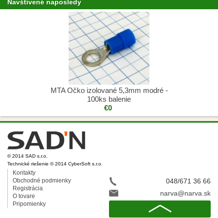
Navštívené naposledy
MTA Očko izolované 5,3mm modré -
100ks balenie
€0
© 2014 SAD s.r.o.
Technické riešenie © 2014 CyberSoft s.r.o.
Kontakty
Obchodné podmienky
048/671 36 66
Registrácia
narva@narva.sk
O tovare
Pripomienky