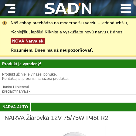
Kontakty
Náš eshop prechádza na modernejšiu verziu – jednoduchšiu,
rýchlejšiu, lepšiu! Kliknite a vyskúšajte novú narvu už dnes!
NOVÁ Narva.sk
Rozumiem. Dnes ma už neupozorňovať.
Produkt je vyradený!
Produkt už nie je v našej ponuke.
Kontaktujte, prosím, manažéra produktu:
Janka Hiblerová
predaj@narva.sk
NARVA AUTO
NARVA Žiarovka 12V 75/75W P45t R2