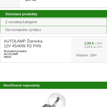
Súvisiace produkty
Z rovnakej kategórie
Od rovnakého výrobcu
AUTOLAMP Žiarovka
1.53 €
s DPH
12V 45/40W R2 P45t
1.24 €
bez DPH
Ekvivalent produktu
AUTOLAMP
Skladom:
100+
A8020
Navštívené naposledy