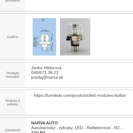
produktu
Galéria
Janka Hiblerová
048/671 36 22
Produkt
manažér
predaj@narva.sk
-
https://lumileds.com/products/led-modules-bulbs/
Stránky a
prílohy
NARVA AUTO
Autožiarovky , výbojky, LED
Reflektorové
R2
-
-
-
Zaradenie
12V R2