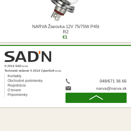
NARVA Žiarovka 12V 75/75W P45t
R2
€1
© 2014 SAD s.r.o.
Technické riešenie © 2014 CyberSoft s.r.o.
Kontakty
Obchodné podmienky
048/671 36 66
Registrácia
narva@narva.sk
O tovare
Pripomienky