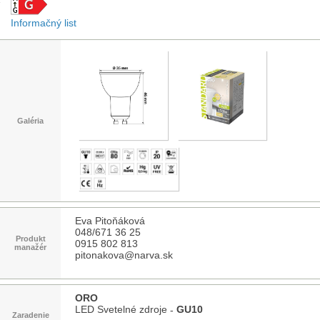
Informačný list
Galéria
Eva Pitoňáková
048/671 36 25
Produkt
0915 802 813
manažér
pitonakova@narva.sk
ORO
LED Svetelné zdroje
GU10
-
Zaradenie