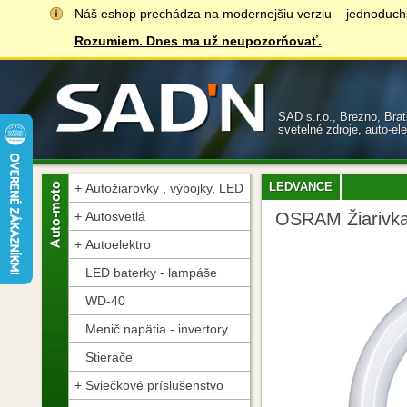
Náš eshop prechádza na modernejšiu verziu – jednoduchšiu
Rozumiem. Dnes ma už neupozorňovať.
SAD s.r.o., Brezno, Bra
svetelné zdroje, auto-el
LEDVANCE
Autožiarovky , výbojky, LED
Autosvetlá
OSRAM Žiarivk
Autoelektro
LED baterky - lampáše
WD-40
Menič napätia - invertory
Stierače
Sviečkové príslušenstvo