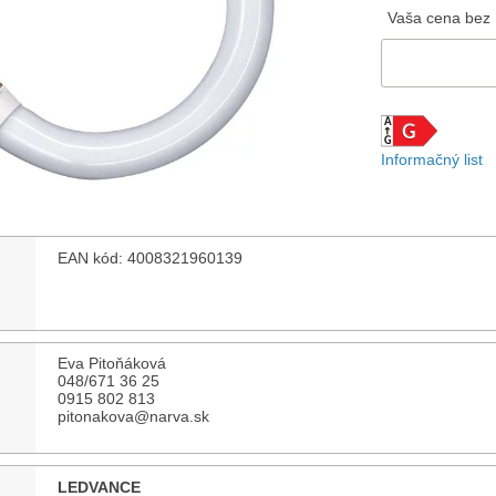
Vaša cena bez
Informačný list
EAN kód: 4008321960139
Eva Pitoňáková
048/671 36 25
0915 802 813
pitonakova@narva.sk
LEDVANCE