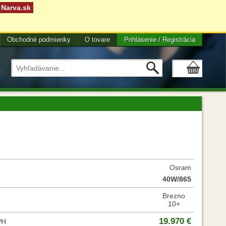
Narva.sk
Obchodné podmienky
O tovare
Prihlásenie / Registrácia
Osram
40W/865
Brezno
10+
19.970 €
PH