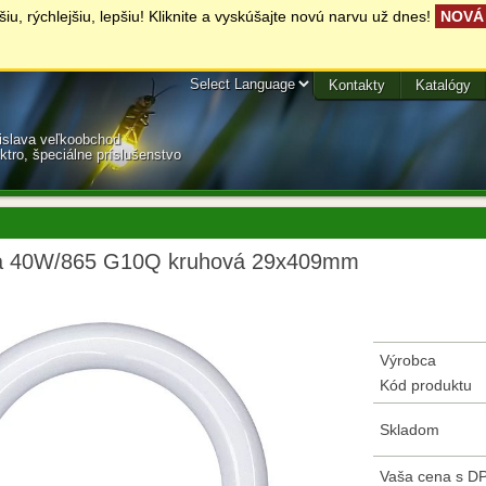
, rýchlejšiu, lepšiu! Kliknite a vyskúšajte novú narvu už dnes!
NOVÁ 
Kontakty
Katalógy
tislava veľkoobchod
ektro, špeciálne príslušenstvo
a 40W/865 G10Q kruhová 29x409mm
Výrobca
Kód produktu
Skladom
Vaša cena s D