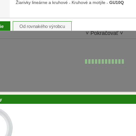
Žiarivky lineárne a kruhové
Kruhové a motýle
GU10Q
-
-
ie
Od rovnakého výrobcu
˅ Pokračovať ˅
y