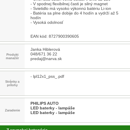
- V spodnej flexibilnej časti je silný magnet
- Svietidlo má vysoko výkonnú batériu Li-ion
- Batéria sa plne dobije do 4 hodín a vydrží až 5
hodín
- Vysoká odolnosť
EAN kód: 8727900390605
Janka Hiblerová
048/671 36 22
Produkt
manažér
predaj@narva.sk
-
lpl12x1_pss_.pdf
Stránky a
prílohy
PHILIPS AUTO
LED baterky - lampáše
Zaradenie
LED baterky - lampáše