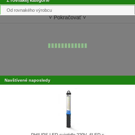
Z rovnakej kategórie
Od rovnakého výrobcu
˅ Pokračovať ˅
Navštívené naposledy
PHILIPS LED svietidlo 220V -6LED s