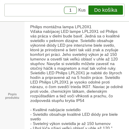
Do košíka
Kus
Philips montážna lampa LPL20X1
Vďaka nabíjacej LED lampe LPL20X1 od Philips
vás práca v dielni bude baviť. Jedná sa o kvalitné
svietidlo v peknom dizajne. Svietidlo obsahuje
výkonné diódy LED pre intenzívne biele svetlo,
ktoré je prirodzené a šetrí tak váš zrak a zvyšuje
komfort pri práci. Jeho svetelný výkon je až 150
lumenov a osvetlí tak veľkú oblasť v uhle až 120
stupňov. Navyše si svietidlo môžete zavesiť na
otočný háčik s magnetom a mať tak voľné ruky.
Svietidlo LED Philips LPL20X1 je nabité do štyroch
hodín a pripravené až na 5 hodín práce. Svietidlo
LED Philips LPL20X1 je vysoko odolné proti
nárazu, o čom svedčí trieda IK07. Naviac je odolné
proti vode, chemickým látkam, dielenským
Popis
rozpúštadlám a tiež voči vlhkosti a prachu, čo
produktu
zodpovedá stupňu krytia IP54
- Kvalitné nabíjacie svietidlo
- Svietidlo obsahuje kvalitné LED diódy pre biele
svetlo
- Svetelný výkon svietidla je až 150 lumenov
- Uhol lúča ožiari veľkú oblasť v uhle až 120 °